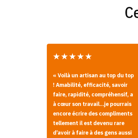
Ce
★
★
★
★
★
« Voilà un artisan au top du top
! Amabilité, efficacité, savoir
faire, rapidité, compréhensif, a
à cœur son travail…je pourrais
encore écrire des compliments
tellement il est devenu rare
d’avoir à faire à des gens aussi