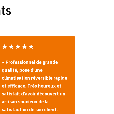
nts
★
★
★
★
★
«
Professionnel de grande
qualité, pose d’une
climatisation réversible rapide
et efficace. Très heureux et
satisfait d’avoir découvert un
artisan soucieux de la
satisfaction de son client.