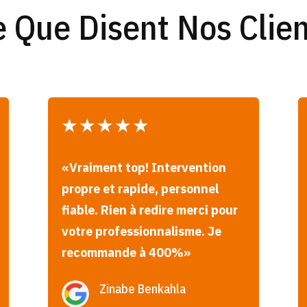
 Que Disent Nos Clie
★
★
★
★
★
«
Vraiment top! Intervention
propre et rapide, personnel
fiable. Rien à redire merci pour
votre professionnalisme. Je
recommande à 400%
»
Zinabe Benkahla