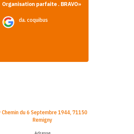
Organisation parfaite . BRAVO
»
da. coquibus
9 Chemin du 6 Septembre 1944, 71150
Remigny
Adresse