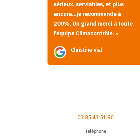
sérieux, serviables, et plus
encore…je recommande à
200%. Un grand merci à toute
l’équipe Climacontrôle. »
Christine Vial
03 85 43 51 90
Téléphone